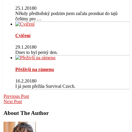
25.1.2018
0
Někdy předloňský podzim jsem začala pronikat do tajů
češtiny pro …
Cvičení
29.1.2018
0
Dnes to byl perný den.
Přeživší na rámenu
16.2.2018
0
I já jsem přežila Survival Czech.
Previous Post
Next Post
About The Author