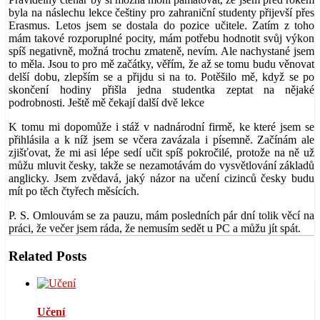
byla na náslechu lekce češtiny pro zahraniční studenty přijevší přes
Erasmus. Letos jsem se dostala do pozice učitele. Zatím z toho
mám takové rozporuplné pocity, mám potřebu hodnotit svůj výkon
spíš negativně, možná trochu zmateně, nevím. Ale nachystané jsem
to měla. Jsou to pro mě začátky, věřím, že až se tomu budu věnovat
delší dobu, zlepším se a přijdu si na to. Potěšilo mě, když se po
skončení hodiny přišla jedna studentka zeptat na nějaké
podrobnosti. Ještě mě čekají další dvě lekce
K tomu mi dopomůže i stáž v nadnárodní firmě, ke které jsem se
přihlásila a k níž jsem se včera zavázala i písemně. Začínám ale
zjišťovat, že mi asi lépe sedí učit spíš pokročilé, protože na ně už
můžu mluvit česky, takže se nezamotávám do vysvětlování základů
anglicky. Jsem zvědavá, jaký názor na učení cizinců česky budu
mít po těch čtyřech měsících.
P. S. Omlouvám se za pauzu, mám posledních pár dní tolik věcí na
práci, že večer jsem ráda, že nemusím sedět u PC a můžu jít spát.
Related Posts
Učení