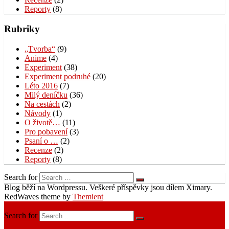
Reporty
(8)
Rubriky
„Tvorba“
(9)
Anime
(4)
Experiment
(38)
Experiment podruhé
(20)
Léto 2016
(7)
Milý deníčku
(36)
Na cestách
(2)
Návody
(1)
O životě…
(11)
Pro pobavení
(3)
Psaní o …
(2)
Recenze
(2)
Reporty
(8)
Search for
Blog běží na Wordpressu. Veškeré příspěvky jsou dílem Ximary.
RedWaves theme by
Themient
Menu
Search for