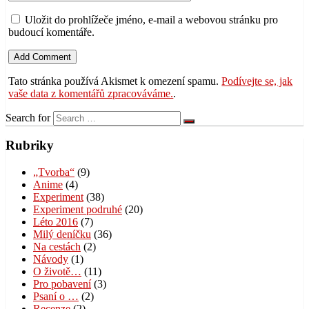
Uložit do prohlížeče jméno, e-mail a webovou stránku pro
budoucí komentáře.
Tato stránka používá Akismet k omezení spamu.
Podívejte se, jak
vaše data z komentářů zpracováváme.
.
Search for
Rubriky
„Tvorba“
(9)
Anime
(4)
Experiment
(38)
Experiment podruhé
(20)
Léto 2016
(7)
Milý deníčku
(36)
Na cestách
(2)
Návody
(1)
O životě…
(11)
Pro pobavení
(3)
Psaní o …
(2)
Recenze
(2)