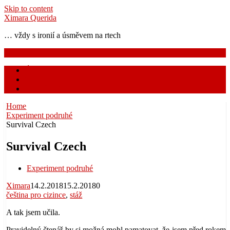
Skip to content
Ximara Querida
… vždy s ironií a úsměvem na rtech
Menu
Úvodní stránka
Grammar nazi koutek
O mně a Ximaře
Home
Experiment podruhé
Survival Czech
Survival Czech
Experiment podruhé
Ximara
14.2.2018
15.2.2018
0
čeština pro cizince
,
stáž
A tak jsem učila.
Pravidelný čtenář by si možná mohl pamatovat, že jsem před rokem